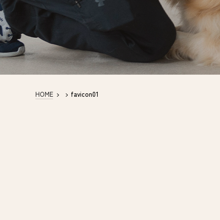
HOME
>
>
favicon01