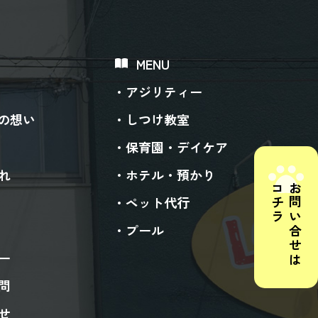
MENU
アジリティー
ogの想い
しつけ教室
保育園・デイケア
れ
ホテル・預かり
コチラ
お問い合せは
ペット代行
プール
ー
問
せ