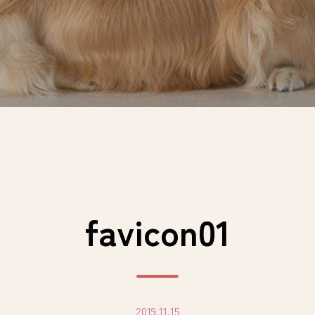
favicon01
2019.11.15