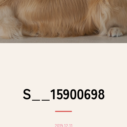
S__15900698
2019.12.11