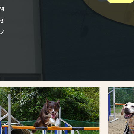
問
せ
プ