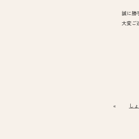
誠に勝
大変ご
しょ