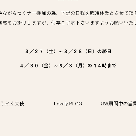
手ながらセミナー参加の為、下記の日程を臨時休業とさせて頂
迷惑をお掛けしますが、何卒ご了承下さいますようお願いいた
３／２７（土）～３／２８（日）の終日
４／３０（金）～５／３（月）の１４時まで
うどく大使
Lovely BLOG
GW期間中の営