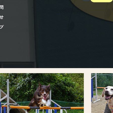
問
せ
プ