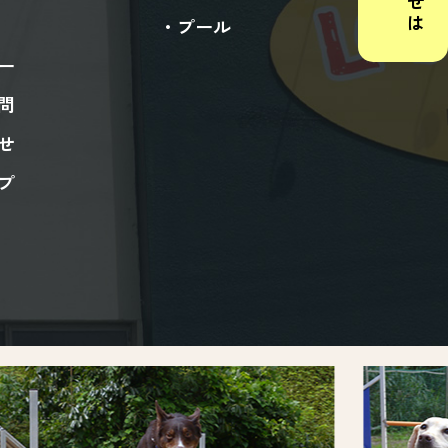
プール
ー
問
せ
プ